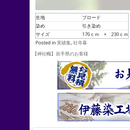
生地
ブロード
染め
引き染め
サイズ
170ｃｍ × 230ｃｍ
Posted in
実績集
,
社寺幕
投
【神社幟】岩手県のお客様
稿
ナ
ビ
ゲ
ー
シ
ョ
ン