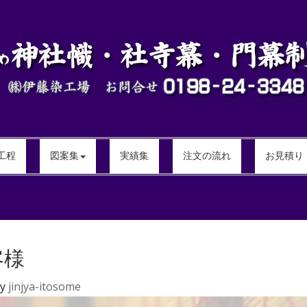
工程
図案集
実績集
注文の流れ
お見積り
客様
y
jinjya-itosome