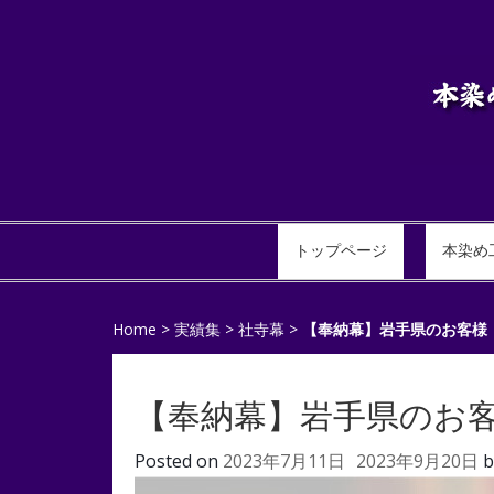
トップページ
本染め
Home
>
実績集
>
社寺幕
>
【奉納幕】岩手県のお客様
【奉納幕】岩手県のお
Posted on
2023年7月11日
2023年9月20日
b