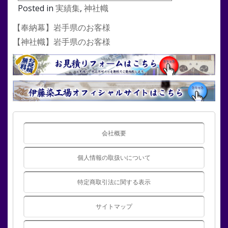
Posted in
実績集
,
神社幟
投
【奉納幕】岩手県のお客様
稿
【神社幟】岩手県のお客様
ナ
ビ
ゲ
ー
シ
ョ
ン
会社概要
個人情報の取扱いについて
特定商取引法に関する表示
サイトマップ