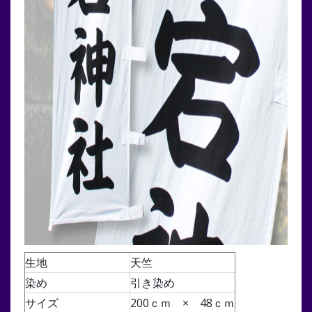
生地
天竺
染め
引き染め
サイズ
200ｃｍ × 48ｃｍ