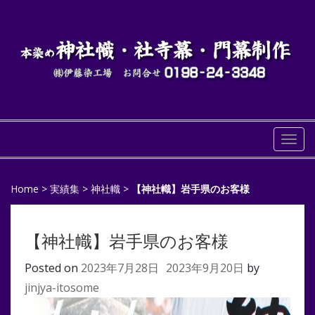
Togg
navi
Home
>
実績集
>
神社幟
>
【神社幟】岩手県のお客様
【神社幟】岩手県のお客様
Posted on
2023年7月28日
2023年9月20日
by
jinjya-itosome