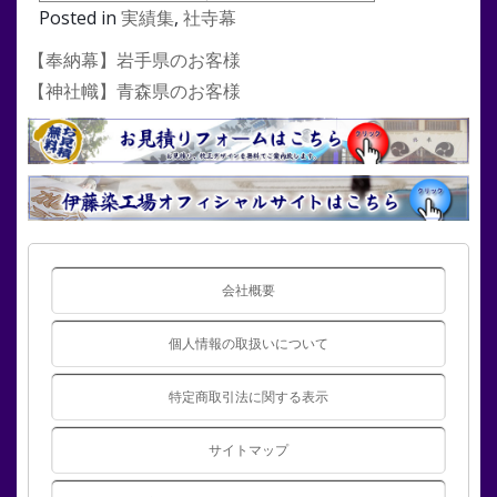
Posted in
実績集
,
社寺幕
投
【奉納幕】岩手県のお客様
稿
【神社幟】青森県のお客様
ナ
ビ
ゲ
ー
シ
ョ
ン
会社概要
個人情報の取扱いについて
特定商取引法に関する表示
サイトマップ