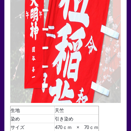
生地
天竺
染め
引き染め
サイズ
470ｃｍ × 70ｃｍ