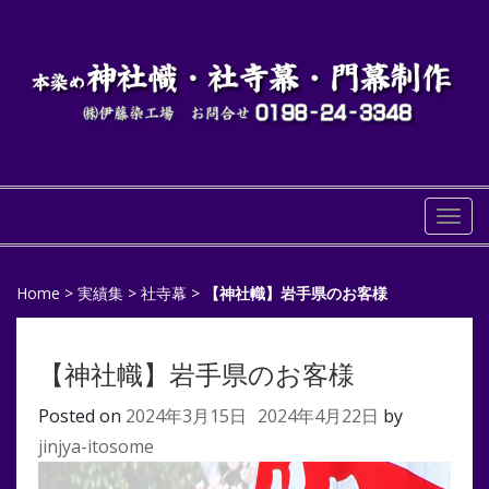
Togg
navi
Home
>
実績集
>
社寺幕
>
【神社幟】岩手県のお客様
【神社幟】岩手県のお客様
Posted on
2024年3月15日
2024年4月22日
by
jinjya-itosome