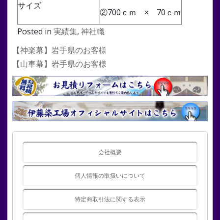
サイズ
②700ｃｍ × 70ｃｍ
Posted in
実績集
,
神社幟
投
【神楽幕】岩手県のお客様
稿
【山車幕】岩手県のお客様
ナ
ビ
ゲ
ー
シ
ョ
ン
会社概要
個人情報の取扱いについて
特定商取引法に関する表示