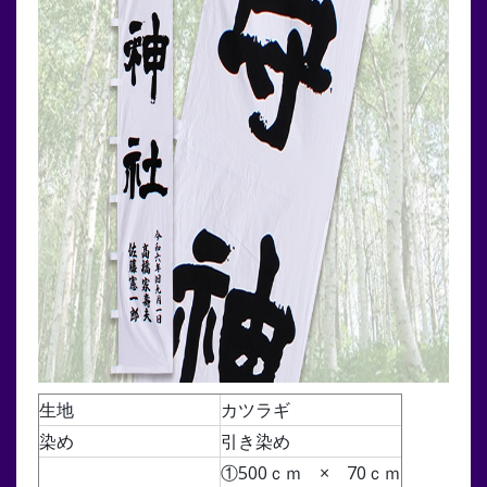
生地
カツラギ
染め
引き染め
①500ｃｍ × 70ｃｍ