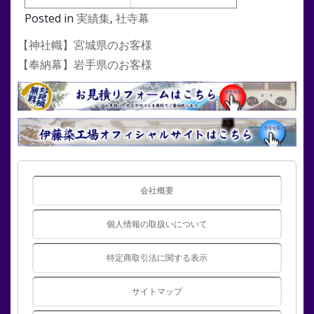
Posted in
実績集
,
社寺幕
投
【神社幟】宮城県のお客様
稿
【奉納幕】岩手県のお客様
ナ
ビ
ゲ
ー
シ
ョ
ン
会社概要
個人情報の取扱いについて
特定商取引法に関する表示
サイトマップ