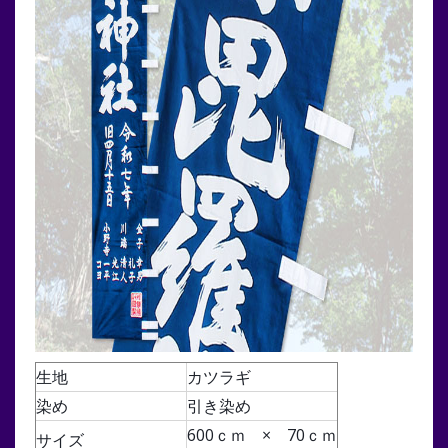
生地
カツラギ
染め
引き染め
600ｃｍ × 70ｃｍ
サイズ