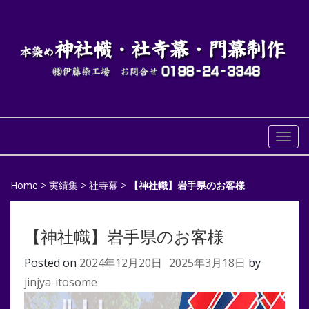
Togg
navi
Home
>
実績集
>
社寺幕
>
【神社幟】岩手県のお客様
【神社幟】岩手県のお客様
Posted on
2024年12月20日
2025年3月18日
by
jinjya-itosome